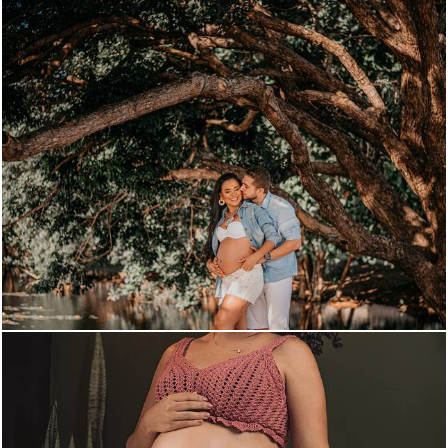
1602
57