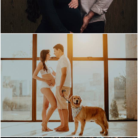
1749
52