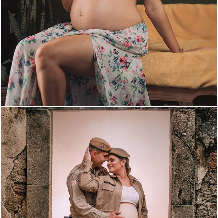
1633
121
1826
67