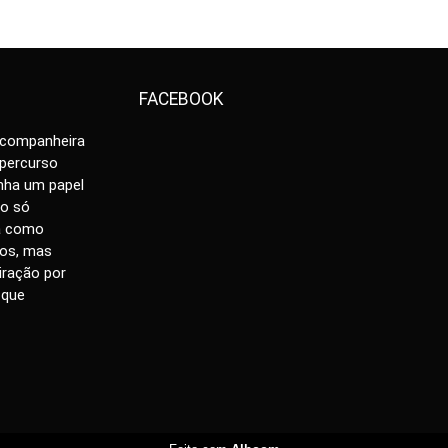
FACEBOOK
 companheira
 percurso
nha um papel
ão só
da como
os, mas
iração por
 que