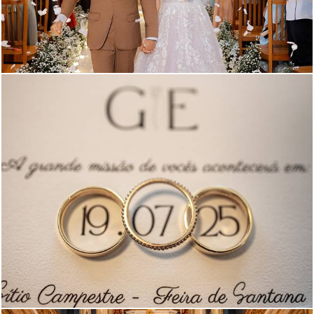
460
48