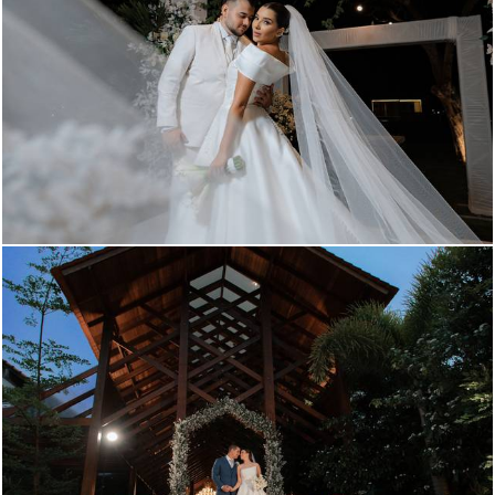
184
0
642
181