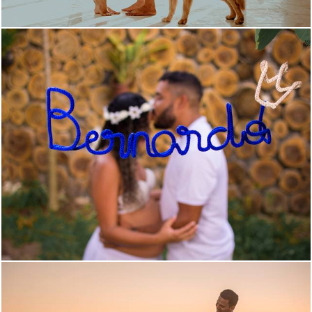
1973
194