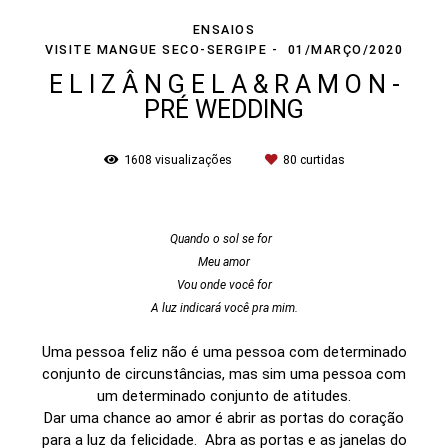
ENSAIOS
VISITE MANGUE SECO-SERGIPE
01/MARÇO/2020
E L I Z Â N G E L A & R A M O N -
PRÉ WEDDING
1608
visualizações
80
curtidas
Quando o sol se for
Meu amor
Vou onde você for
A luz indicará você pra mim.
Uma pessoa feliz não é uma pessoa com determinado
conjunto de circunstâncias, mas sim uma pessoa com
um determinado conjunto de atitudes.
Dar uma chance ao amor é abrir as portas do coração
para a luz da felicidade. Abra as portas e as janelas do