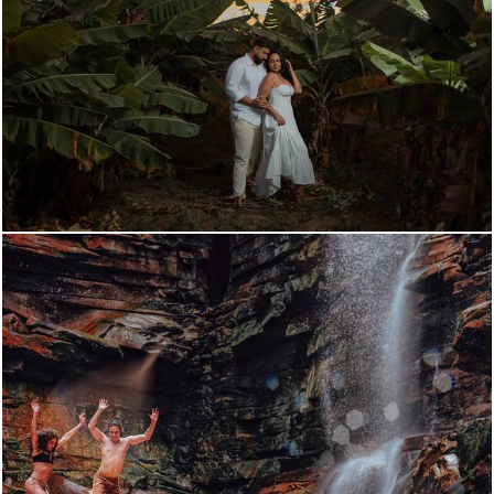
460
0
2495
106