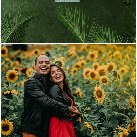
459
0
3257
54