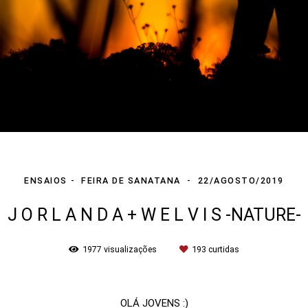
ENSAIOS
FEIRA DE SANATANA
22/AGOSTO/2019
J O R L A N D A + W E L V I S -NATURE-
1977
visualizações
193
curtidas
OLÁ JOVENS :)