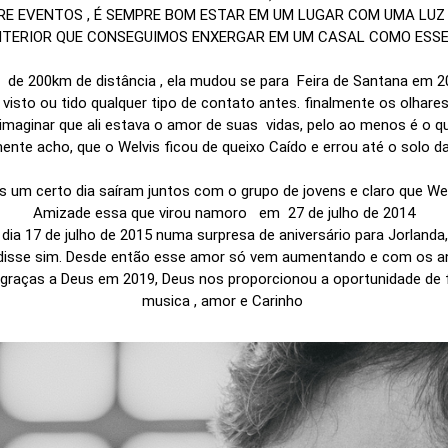
RE EVENTOS , É SEMPRE BOM ESTAR EM UM LUGAR COM UMA LUZ 
NTERIOR QUE CONSEGUIMOS ENXERGAR EM UM CASAL COMO ESSE
 de 200km de distância , ela mudou se para Feira de Santana em 
isto ou tido qualquer tipo de contato antes. finalmente os olhares 
imaginar que ali estava o amor de suas vidas, pelo ao menos é o que
ente acho, que o Welvis ficou de queixo Caído e errou até o solo da
 um certo dia saíram juntos com o grupo de jovens e claro que Wel
Amizade essa que virou namoro em 27 de julho de 2014
dia 17 de julho de 2015 numa surpresa de aniversário para Jorlan
disse sim. Desde então esse amor só vem aumentando e com os ano
raças a Deus em 2019, Deus nos proporcionou a oportunidade de fo
musica , amor e Carinho